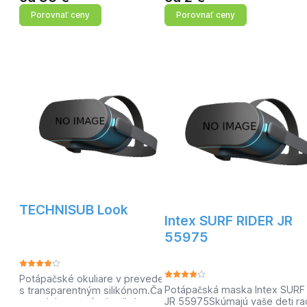
výrobce Mad Wave
dolnej časti z ktorého je
Porovnať ceny
Porovnať ceny
najdete v kategorii
možné vyfúknuť možnú
Pomôcky > Plavecké
vodu, ktorá sa vám do
plutvy > Plavecké
šnorchlu dostane. Dolný
tréningové plutvy za cenu
ventil umožňuje vyfúknutie
36.49 na Sporteon.sk Ean:
vody zo šnorchlu.
4620009994344
TECHNISUB Look
Intex SURF RIDER JR
55975
Potápačské okuliare v prevedení
Potápačská maska Intex SURF
s transparentným silikónom.Často
JR 55975Skúmajú vaše deti ra
napodobňované, ale nikdy