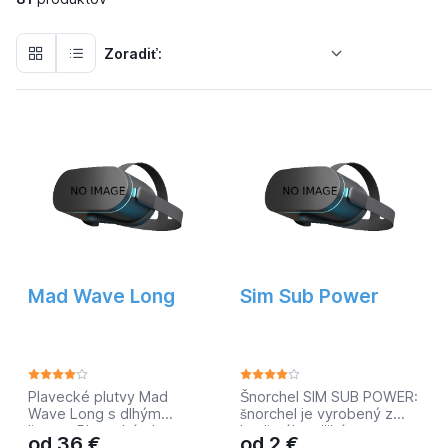
Zoradiť:
Mad Wave Long
Sim Sub Power
Plavecké plutvy Mad
Šnorchel SIM SUB POWER:
Wave Long s dlhým
šnorchel je vyrobený z
listom. Plavecké plutvy
kvalitného silikónu.
od
36
€
od
2
€
Mad Wave Long 7 od
Šnorchel má ventilček v