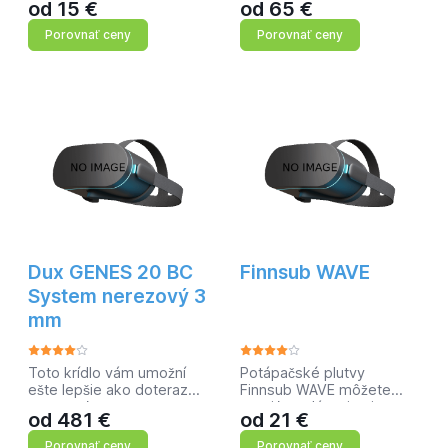
od
15
€
Minimálny vnútorný objem
od
65
€
šnorchlovacie set pre deti
■ Rozšírené zorné pole ■
5-12 rokovMateriál:
Porovnať ceny
Porovnať ceny
Anatomická lícnica ■ Veľmi
SiliterMMMmhg
ľahká ■ Matný povrch s
antireflexnými
vlastnosťami ■
Hydrodynamický rám
masky znižuje odpor vo
vode ■ Ergonomické
spony pre jednoduché
ovládanie ■ Nový silikón
použitý na lícnici znižuje
zahmlievanie
Dux GENES 20 BC
Finnsub WAVE
System nerezový 3
mm
Toto krídlo vám umožní
Potápačské plutvy
ešte lepšie ako doteraz
Finnsub WAVE môžete
pracovať s
využiť na plávanie aj
od
481
€
od
21
€
vyvážením.Materiál:obal
potápanie. Sú vyrobené z
Balistic Nylon 1840
dvoch materiálov. Ľahký
Porovnať ceny
Porovnať ceny