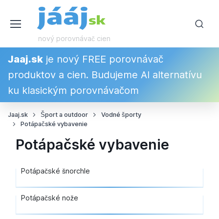
nový porovnávač cien
Jaaj.sk
je nový FREE porovnávač
produktov a cien. Budujeme AI alternatívu
ku klasickým porovnávačom
Jaaj.sk
Šport a outdoor
Vodné športy
Potápačské vybavenie
Potápačské vybavenie
Potápačské šnorchle
Potápačské nože